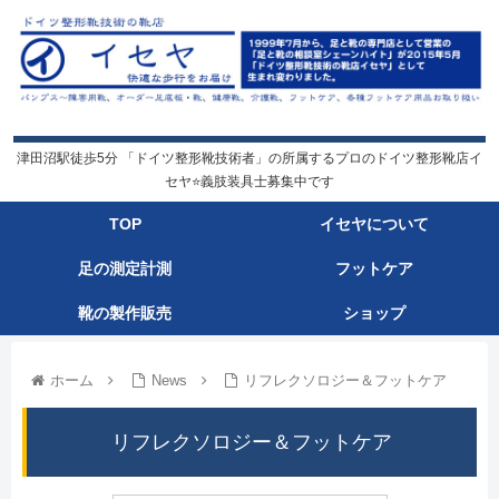
津田沼駅徒歩5分 「ドイツ整形靴技術者」の所属するプロのドイツ整形靴店イ
セヤ⭐️義肢装具士募集中です
TOP
イセヤについて
足の測定計測
フットケア
靴の製作販売
ショップ
ホーム
News
リフレクソロジー＆フットケア
リフレクソロジー＆フットケア