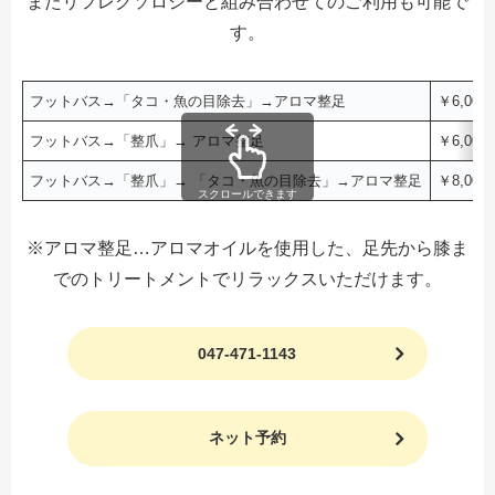
またリフレクソロジーと組み合わせてのご利用も可能で
す。
フットバス→「タコ・魚の目除去」→アロマ整足
￥6,000
フットバス→「整爪」→ アロマ整足
￥6,000
フットバス→「整爪」→ 「タコ・魚の目除去」→アロマ整足
￥8,000
スクロールできます
※アロマ整足…アロマオイルを使用した、足先から膝ま
でのトリートメントでリラックスいただけます。
047-471-1143
ネット予約