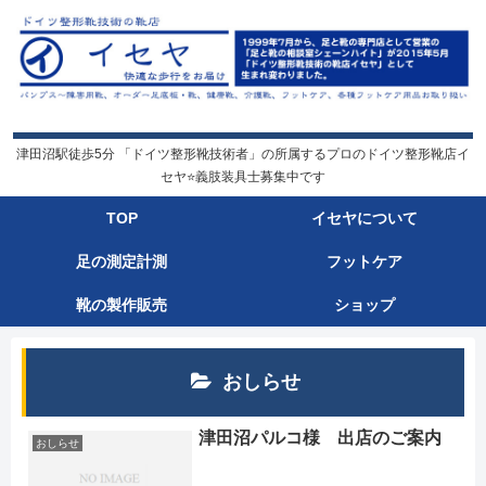
津田沼駅徒歩5分 「ドイツ整形靴技術者」の所属するプロのドイツ整形靴店イ
セヤ⭐️義肢装具士募集中です
TOP
イセヤについて
足の測定計測
フットケア
靴の製作販売
ショップ
おしらせ
津田沼パルコ様 出店のご案内
おしらせ