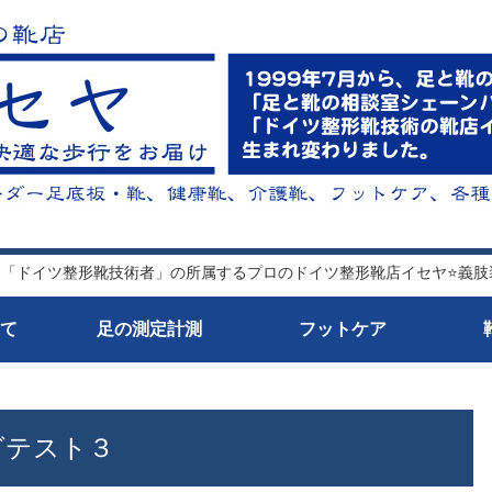
 「ドイツ整形靴技術者」の所属するプロのドイツ整形靴店イセヤ⭐️義
て
足の測定計測
フットケア
グテスト３